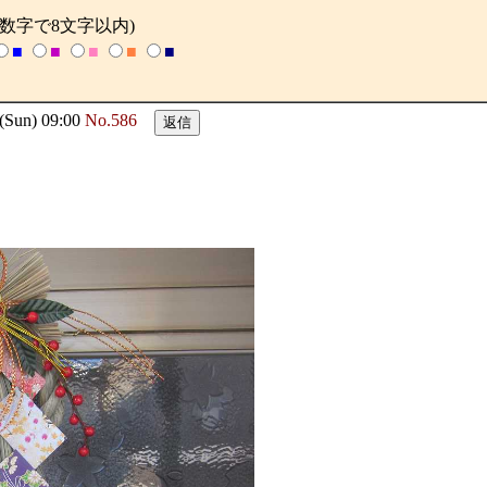
英数字で8文字以内)
■
■
■
■
■
un) 09:00
No.586