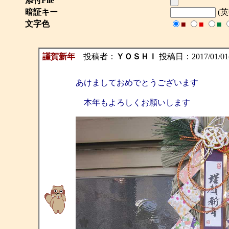
添付File
暗証キー
(
文字色
■
■
■
謹賀新年
投稿者：
ＹＯＳＨＩ
投稿日：2017/01/01(S
あけましておめでとうございます
本年もよろしくお願いします