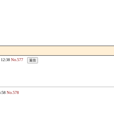
12:38
No.577
5:58
No.578