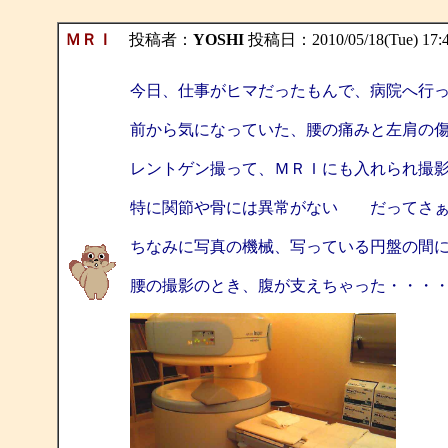
ＭＲＩ
投稿者：
YOSHI
投稿日：2010/05/18(Tue) 17:
今日、仕事がヒマだったもんで、病院へ行
前から気になっていた、腰の痛みと左肩の
レントゲン撮って、ＭＲＩにも入れられ撮
特に関節や骨には異常がない だってさぁ
ちなみに写真の機械、写っている円盤の間
腰の撮影のとき、腹が支えちゃった・・・