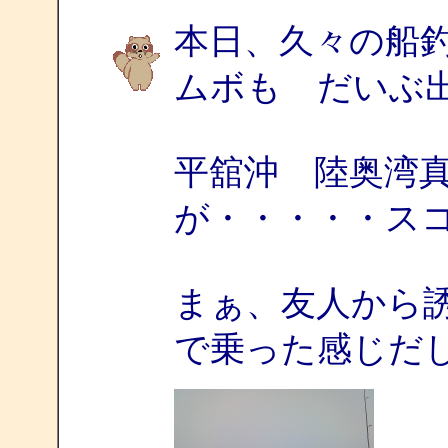
本日、久々の船
ムボも だいぶ
平舘沖 陸奥湾
が・・・・・ス
まぁ、友人から
で乗った感じだ