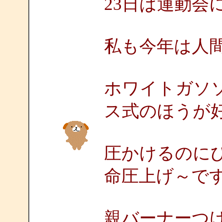
23日は運動会
私も今年は人
ホワイトガソ
ス式のほうが
圧かけるのに
命圧上げ～で
親バーナーつ