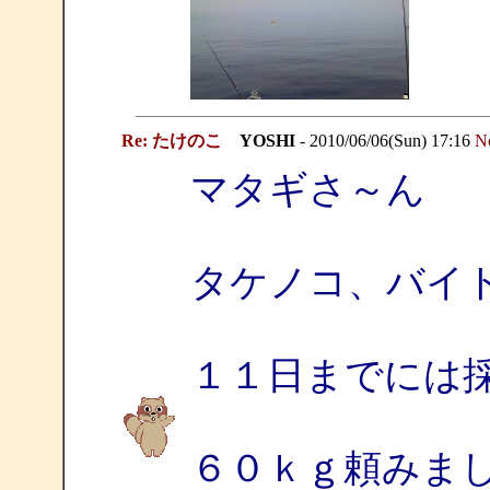
Re: たけのこ
YOSHI
- 2010/06/06(Sun) 17:16
N
マタギさ～ん
タケノコ、バイ
１１日までには
６０ｋｇ頼みま