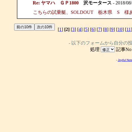
Re: ヤマハ ＧＰ1800
沢モータース
- 2018/08/
こちらの試乗艇、SOLDOUT 栃木県 S 
[
1
]
[2]
[
3
] [
4
] [
5
] [
6
] [
7
] [
8
] [
9
] [
10
] [
11
- 以下のフォームから自分の
処理
記事N
-
Joyful Not