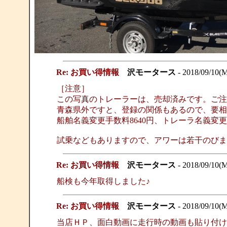
Re: お買い得情報
沢モータース
- 2018/09/10(
［注意］
この写真のトレーラーは、売却済みです。ご注
青森県外ですと、登録の関係もあるので、要相
船舶名義変更手数料8640円、トレーラ名義変更
試乗などもありますので、アワーは若干のびま
Re: お買い得情報
沢モータース
- 2018/09/10(
船検も今年取得しました♪
Re: お買い得情報
沢モータース
- 2018/09/10(
当店ＨＰ、面白動画に走行時の動画も貼り付け